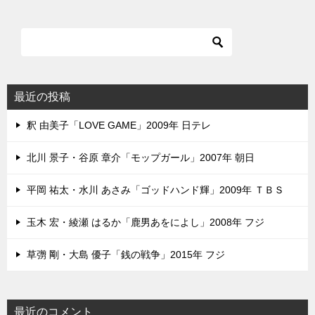
最近の投稿
釈 由美子「LOVE GAME」2009年 日テレ
北川 景子・谷原 章介「モップガール」2007年 朝日
平岡 祐太・水川 あさみ「ゴッドハンド輝」2009年 ＴＢＳ
玉木 宏・綾瀬 はるか「鹿男あをによし」2008年 フジ
草彅 剛・大島 優子「銭の戦争」2015年 フジ
最近のコメント